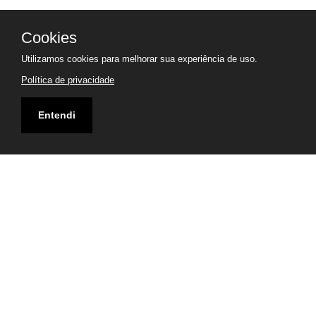
Cookies
Utilizamos cookies para melhorar sua experiência de uso.
Política de privacidade
Entendi
Endereço
Rua Guararapes, 2058 (Rápida do Portão), CEP
80320-210 - Vila Izabel, Curitiba, PR
Visualizar Mapa