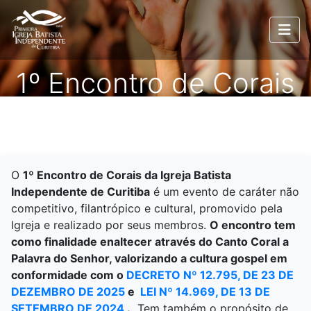
1º Encontro de Corais
O
1º Encontro de Corais da Igreja Batista
Independente de Curitiba
é um evento de caráter não
competitivo, filantrópico e cultural, promovido pela
Igreja e realizado por seus membros.
O encontro tem
como finalidade enaltecer através do Canto Coral a
Palavra do Senhor, valorizando a cultura gospel em
conformidade com o
DECRETO Nº 12.795, DE 23 DE
DEZEMBRO DE 2025
e
LEI Nº 14.969, DE 13 DE
SETEMBRO DE 2024
.
Tem também o propósito de